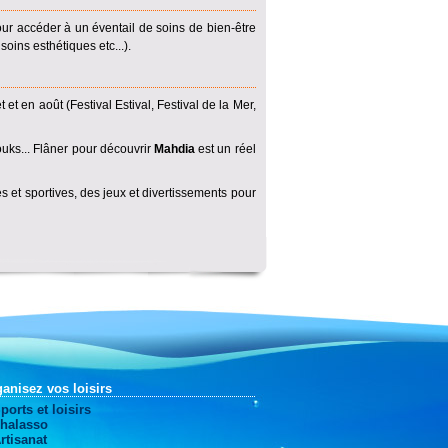
our accéder à un éventail de soins de bien-être
ins esthétiques etc...).
et et en août (Festival Estival, Festival de la Mer,
ouks... Flâner pour découvrir
Mahdia
est un réel
s et sportives, des jeux et divertissements pour
anisez vos loisirs
ports et loisirs
halasso
rtisanat