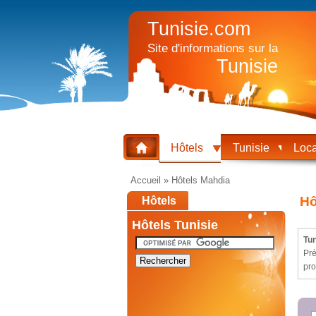
Tunisie.com
Site d'informations sur la
Tunisie
Hôtels
Tunisie
Loca
Accueil
»
Hôtels Mahdia
Hô
Hôtels
Hôtels Tunisie
Tun
Pré
Rechercher
pro