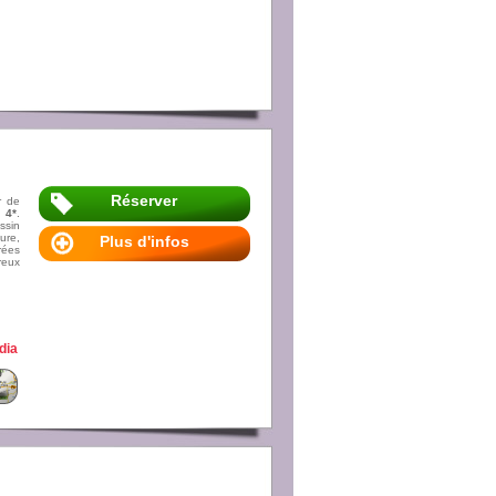
Réserver
r de
 4*
.
ssin
ure,
Plus d'infos
rées
reux
dia