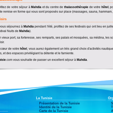
fitez de votre séjour à
Mahdia
et du centre de
thalassothérapie
de votre
hôtel
, p
de remise en forme qui vous sont proposés sur place (massages, sauna, hammam, so
isirs
vous séjournez à
Mahdia
pendant l'été, profitez de ses festivals qui ont lieu en juill
tival Nuits de
Mahdia
).
 vieux port, sa forteresse, ses remparts, ses palais et mosquées, sa médina, les s
sir.
 cœur de votre
hôtel
, vous aurez également un très grand choix d'activités nautique
s, et des espaces privilégiant la détente et le farniente.
isie
.com vous souhaite de passer un excellent séjour à
Mahdia
.
La Tunisie
Org
Présentation de la Tunisie
S
Identité de la Tunisie
T
Carte de la Tunisie
A