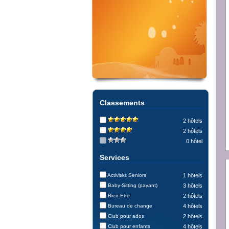
Classements
2 hôtels
2 hôtels
0 hôtel
Services
Activités Seniors
1 hôtels
Baby-Sitting (payant)
3 hôtels
Bien-Etre
2 hôtels
Bureau de change
4 hôtels
Club pour ados
2 hôtels
Club pour enfants
4 hôtels