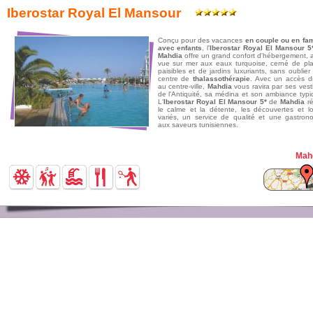
Iberostar Royal El Mansour
Conçu pour des vacances
en couple ou en fam
avec enfants
, l'
Iberostar Royal El Mansour 5
Mahdia
offre un grand confort d'hébergement, 
vue sur mer aux eaux turquoise, cerné de pl
paisibles et de jardins luxuriants, sans oublier
centre de
thalassothérapie
. Avec un accès di
au centre-ville,
Mahdia
vous ravira par ses vest
de l'Antiquité, sa médina et son ambiance typi
L'
Iberostar Royal El Mansour 5*
de
Mahdia
ré
le calme et la détente, les découvertes et loi
variés, un service de qualité et une gastron
aux saveurs tunisiennes.
Mah