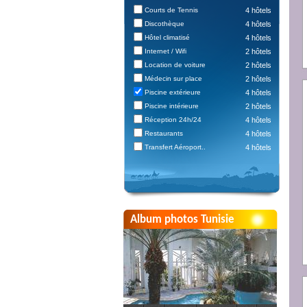
Courts de Tennis
4 hôtels
Discothèque
4 hôtels
Hôtel climatisé
4 hôtels
Internet / Wifi
2 hôtels
Location de voiture
2 hôtels
Médecin sur place
2 hôtels
Piscine extérieure
4 hôtels
Piscine intérieure
2 hôtels
Réception 24h/24
4 hôtels
Restaurants
4 hôtels
Transfert Aéroport..
4 hôtels
Album photos Tunisie