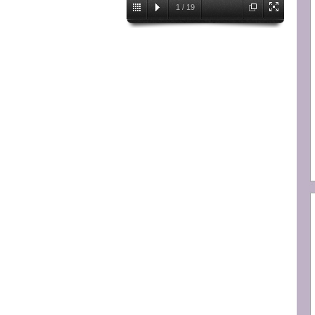
1
/
19
Tunisie
Tunisie