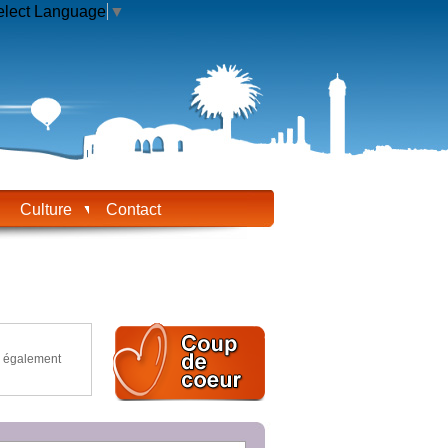
elect Language
▼
Culture
Contact
z également