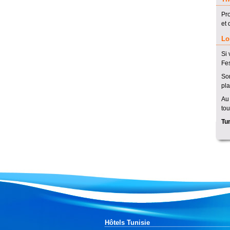
Pro
et 
Lo
Si 
Fes
Son
plai
Au
tou
Tun
Hôtels Tunisie