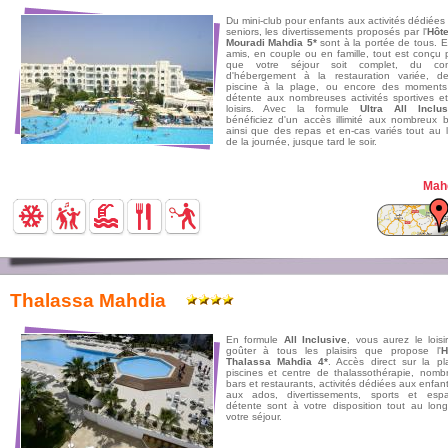
Du mini-club pour enfants aux activités dédiées
seniors, les divertissements proposés par l'
Hôte
Mouradi Mahdia 5*
sont à la portée de tous. E
amis, en couple ou en famille, tout est conçu 
que votre séjour soit complet, du conf
d'hébergement à la restauration variée, d
piscine à la plage, ou encore des moment
détente aux nombreuses activités sportives e
loisirs. Avec la formule
Ultra All Inclus
bénéficiez d'un accès illimité aux nombreux b
ainsi que des repas et en-cas variés tout au 
de la journée, jusque tard le soir.
Mah
Thalassa Mahdia
En formule
All Inclusive
, vous aurez le loisi
goûter à tous les plaisirs que propose l'
H
Thalassa Mahdia 4*
. Accès direct sur la pl
piscines et centre de thalassothérapie, nomb
bars et restaurants, activités dédiées aux enfant
aux ados, divertissements, sports et esp
détente sont à votre disposition tout au lon
votre séjour.