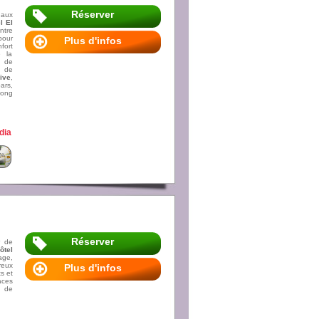
Réserver
 aux
l El
ntre
pour
Plus d'infos
ort
e la
s de
t de
ive
,
ars,
long
dia
Réserver
r de
ôtel
age,
reux
Plus d'infos
s et
aces
g de