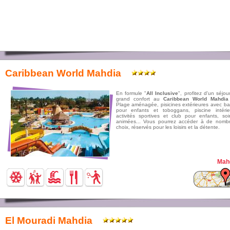
Caribbean World Mahdia
En formule "
All Inclusive
", profitez d'un séjou
grand confort au
Caribbean World Mahdia
Plage aménagée, pisicines extérieures avec ba
pour enfants et toboggans, piscine intérie
activités sportives et club pour enfants, soi
animées... Vous pourrez accéder à de nomb
choix, réservés pour les loisirs et la détente.
Mah
El Mouradi Mahdia