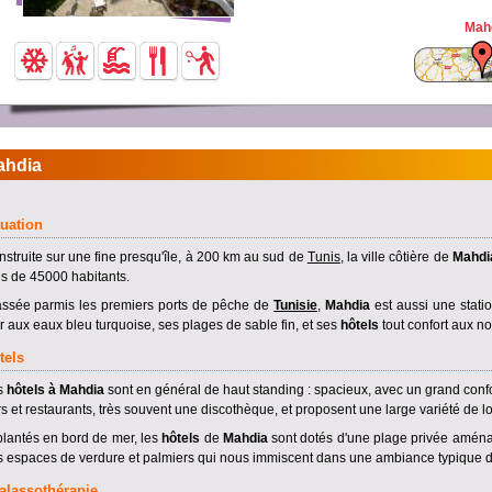
Mah
ahdia
tuation
struite sur une fine presqu'île, à 200 km au sud de
Tunis
, la ville côtière de
Mahdi
s de 45000 habitants.
assée parmis les premiers ports de pêche de
Tunisie
,
Mahdia
est aussi une stati
 aux eaux bleu turquoise, ses plages de sable fin, et ses
hôtels
tout confort aux no
tels
s
hôtels à Mahdia
sont en général de haut standing : spacieux, avec un grand conf
s et restaurants, très souvent une discothèque, et proposent une large variété de l
lantés en bord de mer, les
hôtels
de
Mahdia
sont dotés d'une plage privée aménag
 espaces de verdure et palmiers qui nous immiscent dans une ambiance typique 
alassothérapie