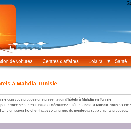
S
tion de voitures
Centres d'affaires
Loisirs
Santé
tels à Mahdia Tunisie
isie
.com vous propose une présentation d'
hôtels à Mahdia en Tunisie
.
parez votre séjour en
Tunisie
et découvrez différents
hotel à
Mahdia
. Vous pourre
fiter d'un séjour
hotel et thalasso
ainsi que de nombreux suppléments proposés.