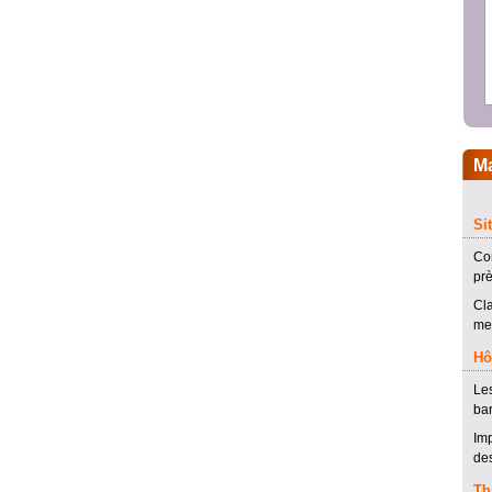
M
Si
Con
prè
Cl
mer
Hô
Le
bar
Imp
des
Th