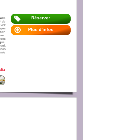
Réserver
ille
*
de
avec
ages
Plus d'infos
 son
rect
iges
que.
unit
sirs
omie
dia